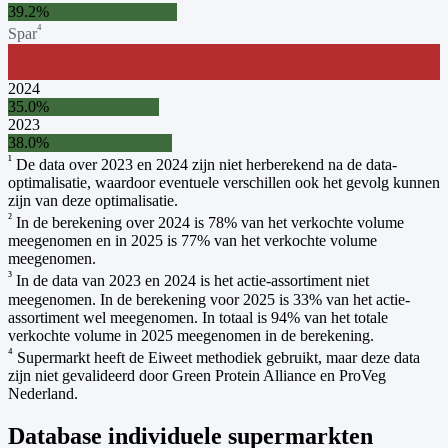
39.2
%
⁴
Spar
Doel
2030
(
60
%)
2024
35.0
%
2023
38.0
%
¹
De data over 2023 en 2024 zijn niet herberekend na de data-
optimalisatie, waardoor eventuele verschillen ook het gevolg kunnen
zijn van deze optimalisatie.
²
In de berekening over 2024 is 78% van het verkochte volume
meegenomen en in 2025 is 77% van het verkochte volume
meegenomen.
³
In de data van 2023 en 2024 is het actie-assortiment niet
meegenomen. In de berekening voor 2025 is 33% van het actie-
assortiment wel meegenomen. In totaal is 94% van het totale
verkochte volume in 2025 meegenomen in de berekening.
⁴
Supermarkt heeft de Eiweet methodiek gebruikt, maar deze data
zijn niet gevalideerd door Green Protein Alliance en ProVeg
Nederland.
Database individuele supermarkten