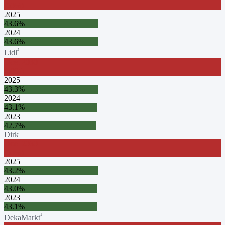
(
60
%)
2025
43.6
%
2024
43.6
%
³
Lidl
Doel
2030
(
60
%)
2025
43.3
%
2024
43.1
%
2023
42.7
%
Dirk
Doel
2030
(
60
%)
2025
43.2
%
2024
43.0
%
2023
43.1
%
¹
DekaMarkt