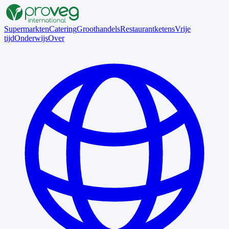
Supermarkten
Catering
Groothandels
Restaurantketens
Vrije
tijd
Onderwijs
Over