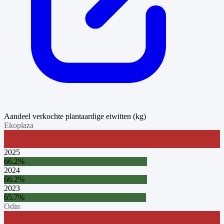
Aandeel verkochte plantaardige eiwitten (kg)
Ekoplaza
Doel
2030
(
70
%)
2025
66.2
%
2024
66.2
%
2023
65.7
%
Odin
Doel
2030