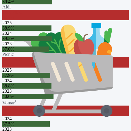
39.4
%
Aldi
Doel
2030
(
60
%)
2025
38.9
%
2024
39.2
%
2023
37.0
%
Picnic
Doel
2030
(
60
%)
2025
37.9
%
2024
38.8
%
2023
40.6
%
⁴
Vomar
Doel
2030
(
50
%)
2024
37.5
%
2023