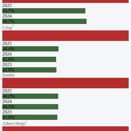
(
70
%)
2025
65.7
%
2024
66.7
%
¹
Crisp
Doel
2030
(
60
%)
2025
44.4
%
2024
42.6
%
2023
42.8
%
Jumbo
Doel
2030
(
60
%)
2025
44.2
%
2024
44.3
%
2023
43.6
%
²
Albert Heijn
Doel
2030