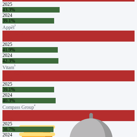
2025
43.3
%
2024
39.1
%
³
Appèl
Doel
2026
(
60
%)
2025
41.9
%
2024
42.3
%
⁵
Vitam
Doel
2030
(
75
%)
2025
39.1
%
2024
40.3
%
⁴
Compass Group
Doel
2029
(
70
%)
2025
38.7
%
2024