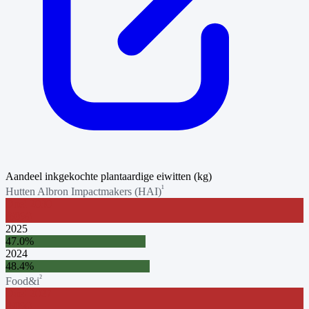
Aandeel inkgekochte plantaardige eiwitten (kg)
¹
Hutten Albron Impactmakers (HAI)
Doel
2030
(
60
%)
2025
47.0
%
2024
48.4
%
²
Food&i
Doel
2027
(
60
%)