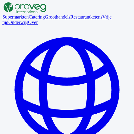
Supermarkten
Catering
Groothandels
Restaurantketens
Vrije
tijd
Onderwijs
Over